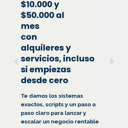
03.
$10.000 y
02.
$50.000 al
Aprende a
mes
APRENDE A TENER
Maximizar Tus
con
ÉXITO EN LA
Ingresos Con Tus
alquileres y
INVERSIÓN
Bienes Inmuebles
servicios, incluso
INMOBILIARIA
si empiezas
Sé propietario de piezas de alquiler a corto
plazo y empieza a generar ingresos
Elimina los errores de la fórmula y alcanza
desde cero
mensuales por alquiler. Propiedad y gestión
tus objetivos gracias a Benlloch University
simplificadas.
en el menor tiempo posible, ahorrándote
Te damos los sistemas
miles de dólares por el camino.
exactos, scripts y un paso a
APRENDE MÁS
paso claro para lanzar y
APRENDE MÁS
escalar un negocio rentable